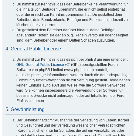
Du nimmst zur Kenntnis, dass der Betreiber keine Verantwortung für
die Inhalte von Beiträgen übernimmt, die er nicht selbst erstellt hat
oder die er nicht zur Kenntnis genommen hat. Du gestattest dem
Betreiber, dein Benutzerkonto, Beiträge und Funktionen jederzeit zu
löschen oder zu sperren.
Du gestattest dem Betreiber darüber hinaus, deine Beiträge
abzuändern, sofern sie gegen o. g. Regeln verstoßen oder geeignet
sind, dem Betreiber oder einem Dritten Schaden zuzufügen.
4. General Public License
Du nimmst zur Kenntnis, dass es sich bei phpBB um eine unter der „
GNU General Public License v2
“ (GPL) bereitgestellten Foren-
Software von phpBB Limited (www.phpbb.com) handelt;
deutschsprachige Informationen werden durch die deutschsprachige
Community unter www.phpbb.de zur Verfügung gestellt. Beide haben
keinen Einfluss auf die Art und Weise, wie die Software verwendet
wird. Sie können insbesondere die Verwendung der Software für
bestimmte Zwecke nicht untersagen oder auf Inhalte fremder Foren
Einfluss nehmen.
5. Gewährleistung
Der Betreiber haftet mit Ausnahme der Verletzung von Leben, Körper
und Gesundheit und der Verletzung wesentlicher Vertragspflichten
(Kardinalpflichten) nur für Schäden, die auf ein vorsätzliches oder
grob fahrlässiges Verhalten zurückzuführen sind. Dies gilt auch für