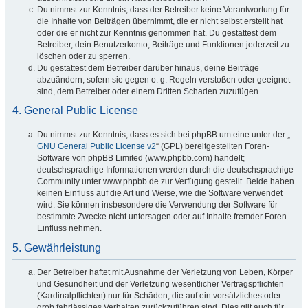
Du nimmst zur Kenntnis, dass der Betreiber keine Verantwortung für
die Inhalte von Beiträgen übernimmt, die er nicht selbst erstellt hat
oder die er nicht zur Kenntnis genommen hat. Du gestattest dem
Betreiber, dein Benutzerkonto, Beiträge und Funktionen jederzeit zu
löschen oder zu sperren.
Du gestattest dem Betreiber darüber hinaus, deine Beiträge
abzuändern, sofern sie gegen o. g. Regeln verstoßen oder geeignet
sind, dem Betreiber oder einem Dritten Schaden zuzufügen.
4. General Public License
Du nimmst zur Kenntnis, dass es sich bei phpBB um eine unter der „
GNU General Public License v2
“ (GPL) bereitgestellten Foren-
Software von phpBB Limited (www.phpbb.com) handelt;
deutschsprachige Informationen werden durch die deutschsprachige
Community unter www.phpbb.de zur Verfügung gestellt. Beide haben
keinen Einfluss auf die Art und Weise, wie die Software verwendet
wird. Sie können insbesondere die Verwendung der Software für
bestimmte Zwecke nicht untersagen oder auf Inhalte fremder Foren
Einfluss nehmen.
5. Gewährleistung
Der Betreiber haftet mit Ausnahme der Verletzung von Leben, Körper
und Gesundheit und der Verletzung wesentlicher Vertragspflichten
(Kardinalpflichten) nur für Schäden, die auf ein vorsätzliches oder
grob fahrlässiges Verhalten zurückzuführen sind. Dies gilt auch für