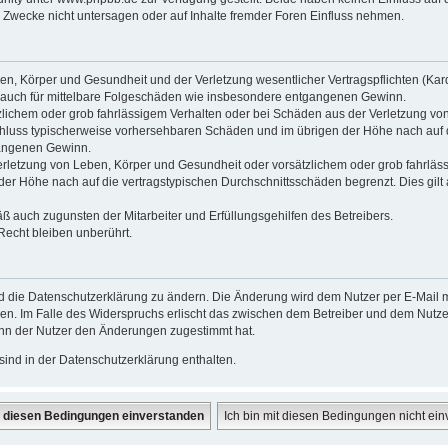
Zwecke nicht untersagen oder auf Inhalte fremder Foren Einfluss nehmen.
n, Körper und Gesundheit und der Verletzung wesentlicher Vertragspflichten (Kardin
ilt auch für mittelbare Folgeschäden wie insbesondere entgangenen Gewinn.
zlichem oder grob fahrlässigem Verhalten oder bei Schäden aus der Verletzung vo
gsschluss typischerweise vorhersehbaren Schäden und im übrigen der Höhe nach auf 
gangenen Gewinn.
rletzung von Leben, Körper und Gesundheit oder vorsätzlichem oder grob fahrlässi
r Höhe nach auf die vertragstypischen Durchschnittsschäden begrenzt. Dies gilt
ß auch zugunsten der Mitarbeiter und Erfüllungsgehilfen des Betreibers.
echt bleiben unberührt.
d die Datenschutzerklärung zu ändern. Die Änderung wird dem Nutzer per E-Mail mi
en. Im Falle des Widerspruchs erlischt das zwischen dem Betreiber und dem Nutzer
enn der Nutzer den Änderungen zugestimmt hat.
ind in der Datenschutzerklärung enthalten.