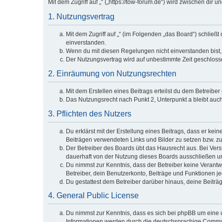
Mit dem Zugriff auf „“ („https://tow-forum.de“) wird zwischen di
1. Nutzungsvertrag
Mit dem Zugriff auf „“ (im Folgenden „das Board“) schlie
einverstanden.
Wenn du mit diesen Regelungen nicht einverstanden bist, s
Der Nutzungsvertrag wird auf unbestimmte Zeit geschlosse
2. Einräumung von Nutzungsrechten
Mit dem Erstellen eines Beitrags erteilst du dem Betreibe
Das Nutzungsrecht nach Punkt 2, Unterpunkt a bleibt au
3. Pflichten des Nutzers
Du erklärst mit der Erstellung eines Beitrags, dass er kei
Beiträgen verwendeten Links und Bilder zu setzen bzw. z
Der Betreiber des Boards übt das Hausrecht aus. Bei Ve
dauerhaft von der Nutzung dieses Boards ausschließen und
Du nimmst zur Kenntnis, dass der Betreiber keine Verantwor
Betreiber, dein Benutzerkonto, Beiträge und Funktionen je
Du gestattest dem Betreiber darüber hinaus, deine Beiträ
4. General Public License
Du nimmst zur Kenntnis, dass es sich bei phpBB um eine u
Informationen werden durch die deutschsprachige Communi