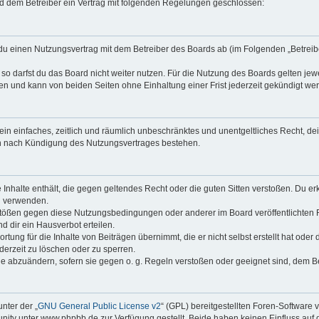
r und dem Betreiber ein Vertrag mit folgenden Regelungen geschlossen:
ßt du einen Nutzungsvertrag mit dem Betreiber des Boards ab (im Folgenden „Betrei
o darfst du das Board nicht weiter nutzen. Für die Nutzung des Boards gelten jewei
n und kann von beiden Seiten ohne Einhaltung einer Frist jederzeit gekündigt we
r ein einfaches, zeitlich und räumlich unbeschränktes und unentgeltliches Recht, 
ch nach Kündigung des Nutzungsvertrages bestehen.
ne Inhalte enthält, die gegen geltendes Recht oder die guten Sitten verstoßen. Du er
u verwenden.
rstößen gegen diese Nutzungsbedingungen oder anderer im Board veröffentlichten
 dir ein Hausverbot erteilen.
tung für die Inhalte von Beiträgen übernimmt, die er nicht selbst erstellt hat ode
derzeit zu löschen oder zu sperren.
ge abzuändern, sofern sie gegen o. g. Regeln verstoßen oder geeignet sind, dem 
nter der „
GNU General Public License v2
“ (GPL) bereitgestellten Foren-Softwar
ty unter www.phpbb.de zur Verfügung gestellt. Beide haben keinen Einfluss auf d