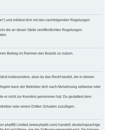
ber“) und erklärst dich mit den nachfolgenden Regelungen
ls die an dieser Stelle veröffentlichten Regelungen.
rden.
deinen Beitrag im Rahmen des Boards zu nutzen.
klärst insbesondere, dass du das Recht besitzt, die in deinen
 Regeln kann der Betreiber dich nach Abmahnung zeitweise oder
r die er nicht zur Kenntnis genommen hat. Du gestattest dem
Betreiber oder einem Dritten Schaden zuzufügen.
e von phpBB Limited (www.phpbb.com) handelt; deutschsprachige
ie Art und Weise, wie die Software verwendet wird. Sie können