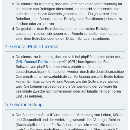
Du nimmst zur Kenntnis, dass der Betreiber keine Verantwortung für
die Inhalte von Beiträgen übernimmt, die er nicht selbst erstellt hat
oder die er nicht zur Kenntnis genommen hat. Du gestattest dem
Betreiber, dein Benutzerkonto, Beiträge und Funktionen jederzeit zu
löschen oder zu sperren.
Du gestattest dem Betreiber darüber hinaus, deine Beiträge
abzuändern, sofern sie gegen o. g. Regeln verstoßen oder geeignet
sind, dem Betreiber oder einem Dritten Schaden zuzufügen.
4. General Public License
Du nimmst zur Kenntnis, dass es sich bei phpBB um eine unter der „
GNU General Public License v2
“ (GPL) bereitgestellten Foren-
Software von phpBB Limited (www.phpbb.com) handelt;
deutschsprachige Informationen werden durch die deutschsprachige
Community unter www.phpbb.de zur Verfügung gestellt. Beide haben
keinen Einfluss auf die Art und Weise, wie die Software verwendet
wird. Sie können insbesondere die Verwendung der Software für
bestimmte Zwecke nicht untersagen oder auf Inhalte fremder Foren
Einfluss nehmen.
5. Gewährleistung
Der Betreiber haftet mit Ausnahme der Verletzung von Leben, Körper
und Gesundheit und der Verletzung wesentlicher Vertragspflichten
(Kardinalpflichten) nur für Schäden, die auf ein vorsätzliches oder
grob fahrlässiges Verhalten zurückzuführen sind. Dies gilt auch für