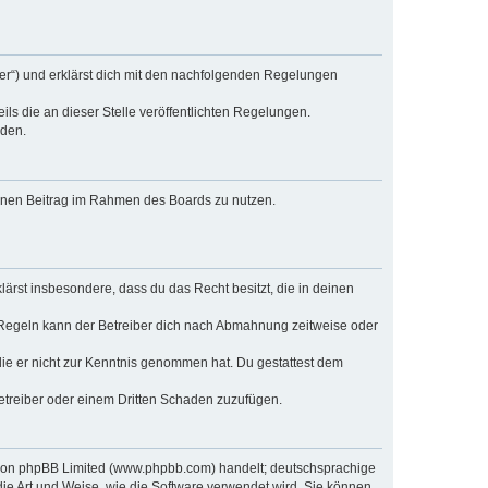
ber“) und erklärst dich mit den nachfolgenden Regelungen
ls die an dieser Stelle veröffentlichten Regelungen.
rden.
deinen Beitrag im Rahmen des Boards zu nutzen.
klärst insbesondere, dass du das Recht besitzt, die in deinen
 Regeln kann der Betreiber dich nach Abmahnung zeitweise oder
r die er nicht zur Kenntnis genommen hat. Du gestattest dem
Betreiber oder einem Dritten Schaden zuzufügen.
e von phpBB Limited (www.phpbb.com) handelt; deutschsprachige
ie Art und Weise, wie die Software verwendet wird. Sie können