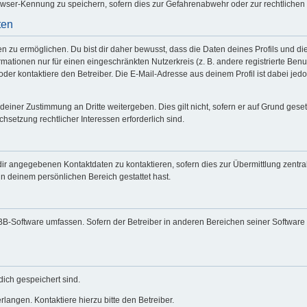
wser-Kennung zu speichern, sofern dies zur Gefahrenabwehr oder zur rechtlichen 
ten
zu ermöglichen. Du bist dir daher bewusst, dass die Daten deines Profils und die vo
mationen nur für einen eingeschränkten Nutzerkreis (z. B. andere registrierte Benu
er kontaktiere den Betreiber. Die E-Mail-Adresse aus deinem Profil ist dabei jed
deiner Zustimmung an Dritte weitergeben. Dies gilt nicht, sofern er auf Grund gese
chsetzung rechtlicher Interessen erforderlich sind.
dir angegebenen Kontaktdaten zu kontaktieren, sofern dies zur Übermittlung zentral
in deinem persönlichen Bereich gestattet hast.
hpBB-Software umfassen. Sofern der Betreiber in anderen Bereichen seiner Software
dich gespeichert sind.
langen. Kontaktiere hierzu bitte den Betreiber.