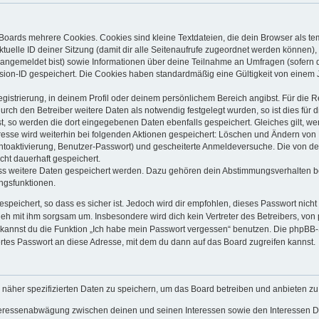
Boards mehrere Cookies. Cookies sind kleine Textdateien, die dein Browser als t
ktuelle ID deiner Sitzung (damit dir alle Seitenaufrufe zugeordnet werden können),
 angemeldet bist) sowie Informationen über deine Teilnahme an Umfragen (sofern 
sion-ID gespeichert. Die Cookies haben standardmäßig eine Gültigkeit von einem Ja
egistrierung, in deinem Profil oder deinem persönlichem Bereich angibst. Für die 
h den Betreiber weitere Daten als notwendig festgelegt wurden, so ist dies für di
st, so werden die dort eingegebenen Daten ebenfalls gespeichert. Gleiches gilt, we
dresse wird weiterhin bei folgenden Aktionen gespeichert: Löschen und Ändern von
ontoaktivierung, Benutzer-Passwort) und gescheiterte Anmeldeversuche. Die von 
icht dauerhaft gespeichert.
ass weitere Daten gespeichert werden. Dazu gehören dein Abstimmungsverhalten b
ungsfunktionen.
speichert, so dass es sicher ist. Jedoch wird dir empfohlen, dieses Passwort nich
geh mit ihm sorgsam um. Insbesondere wird dich kein Vertreter des Betreibers, von
o kannst du die Funktion „Ich habe mein Passwort vergessen“ benutzen. Die phpB
rtes Passwort an diese Adresse, mit dem du dann auf das Board zugreifen kannst.
 näher spezifizierten Daten zu speichern, um das Board betreiben und anbieten z
nteressenabwägung zwischen deinen und seinen Interessen sowie den Interessen Dr