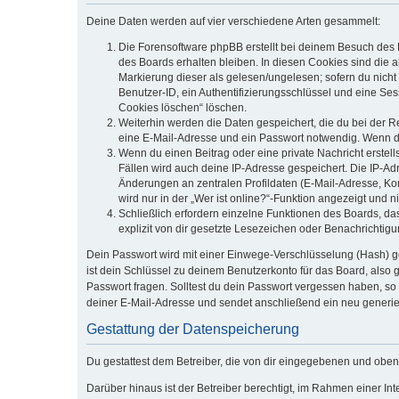
Deine Daten werden auf vier verschiedene Arten gesammelt:
Die Forensoftware phpBB erstellt bei deinem Besuch des 
des Boards erhalten bleiben. In diesen Cookies sind die a
Markierung dieser als gelesen/ungelesen; sofern du nicht
Benutzer-ID, ein Authentifizierungsschlüssel und eine Ses
Cookies löschen“ löschen.
Weiterhin werden die Daten gespeichert, die du bei der R
eine E-Mail-Adresse und ein Passwort notwendig. Wenn durc
Wenn du einen Beitrag oder eine private Nachricht erstell
Fällen wird auch deine IP-Adresse gespeichert. Die IP-A
Änderungen an zentralen Profildaten (E-Mail-Adresse, K
wird nur in der „Wer ist online?“-Funktion angezeigt und n
Schließlich erfordern einzelne Funktionen des Boards, d
explizit von dir gesetzte Lesezeichen oder Benachrichtig
Dein Passwort wird mit einer Einwege-Verschlüsselung (Hash) ge
ist dein Schlüssel zu deinem Benutzerkonto für das Board, also 
Passwort fragen. Solltest du dein Passwort vergessen haben, s
deiner E-Mail-Adresse und sendet anschließend ein neu generie
Gestattung der Datenspeicherung
Du gestattest dem Betreiber, die von dir eingegebenen und oben
Darüber hinaus ist der Betreiber berechtigt, im Rahmen einer I