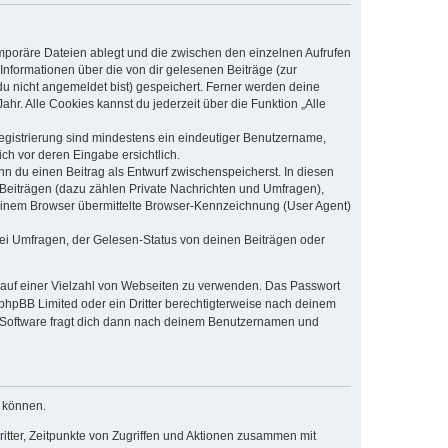
emporäre Dateien ablegt und die zwischen den einzelnen Aufrufen
 Informationen über die von dir gelesenen Beiträge (zur
du nicht angemeldet bist) gespeichert. Ferner werden deine
hr. Alle Cookies kannst du jederzeit über die Funktion „Alle
Registrierung sind mindestens ein eindeutiger Benutzername,
ch vor deren Eingabe ersichtlich.
nn du einen Beitrag als Entwurf zwischenspeicherst. In diesen
 Beiträgen (dazu zählen Private Nachrichten und Umfragen),
deinem Browser übermittelte Browser-Kennzeichnung (User Agent)
ei Umfragen, der Gelesen-Status von deinen Beiträgen oder
t auf einer Vielzahl von Webseiten zu verwenden. Das Passwort
 phpBB Limited oder ein Dritter berechtigterweise nach deinem
B-Software fragt dich dann nach deinem Benutzernamen und
u können.
itter, Zeitpunkte von Zugriffen und Aktionen zusammen mit