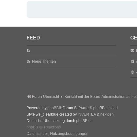
FEED
GE
Neue Themen
Foren-Übersicht
Kontakt mit der Board-Administration aufn
Powered by
phpBB
® Forum Software © phpBB Limited
Style we_clearblue created by
INVENTEA
&
nextgen
Deutsche Übersetzung durch
phpBB.de
phpBB
Reactions
Datenschutz
|
Nutzungsbedingungen