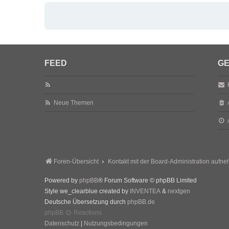
FEED
GE
Neue Themen
Foren-Übersicht
Kontakt mit der Board-Administration aufn
Powered by
phpBB
® Forum Software © phpBB Limited
Style we_clearblue created by
INVENTEA
&
nextgen
Deutsche Übersetzung durch
phpBB.de
phpBB
Reactions
Datenschutz
|
Nutzungsbedingungen