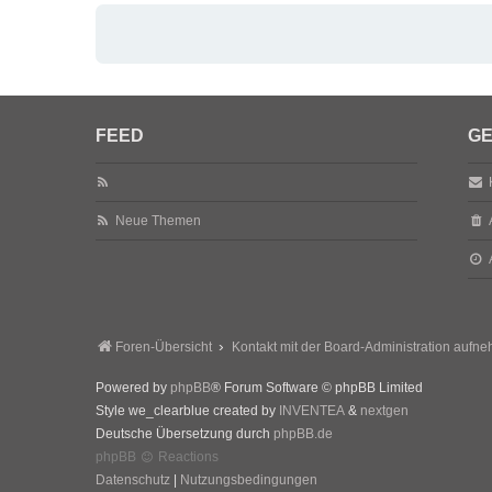
FEED
GE
Neue Themen
Foren-Übersicht
Kontakt mit der Board-Administration aufn
Powered by
phpBB
® Forum Software © phpBB Limited
Style we_clearblue created by
INVENTEA
&
nextgen
Deutsche Übersetzung durch
phpBB.de
phpBB
Reactions
Datenschutz
|
Nutzungsbedingungen