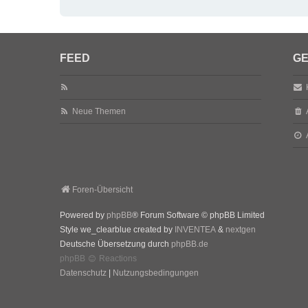
FEED
GE
Neue Themen
Foren-Übersicht
Powered by
phpBB
® Forum Software © phpBB Limited
Style we_clearblue created by
INVENTEA
&
nextgen
Deutsche Übersetzung durch
phpBB.de
phpBB
Reactions
Datenschutz
|
Nutzungsbedingungen