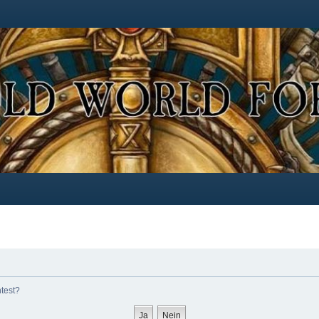
htest?