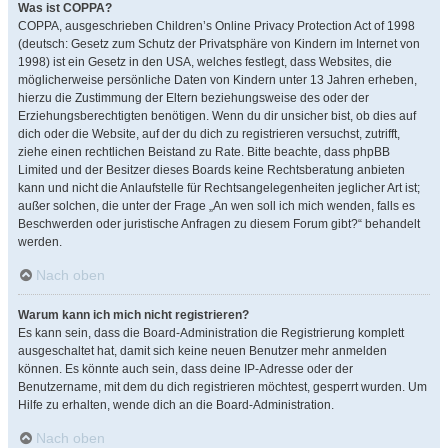
Was ist COPPA?
COPPA, ausgeschrieben Children’s Online Privacy Protection Act of 1998
(deutsch: Gesetz zum Schutz der Privatsphäre von Kindern im Internet von
1998) ist ein Gesetz in den USA, welches festlegt, dass Websites, die
möglicherweise persönliche Daten von Kindern unter 13 Jahren erheben,
hierzu die Zustimmung der Eltern beziehungsweise des oder der
Erziehungsberechtigten benötigen. Wenn du dir unsicher bist, ob dies auf
dich oder die Website, auf der du dich zu registrieren versuchst, zutrifft,
ziehe einen rechtlichen Beistand zu Rate. Bitte beachte, dass phpBB
Limited und der Besitzer dieses Boards keine Rechtsberatung anbieten
kann und nicht die Anlaufstelle für Rechtsangelegenheiten jeglicher Art ist;
außer solchen, die unter der Frage „An wen soll ich mich wenden, falls es
Beschwerden oder juristische Anfragen zu diesem Forum gibt?“ behandelt
werden.
Nach oben
Warum kann ich mich nicht registrieren?
Es kann sein, dass die Board-Administration die Registrierung komplett
ausgeschaltet hat, damit sich keine neuen Benutzer mehr anmelden
können. Es könnte auch sein, dass deine IP-Adresse oder der
Benutzername, mit dem du dich registrieren möchtest, gesperrt wurden. Um
Hilfe zu erhalten, wende dich an die Board-Administration.
Nach oben