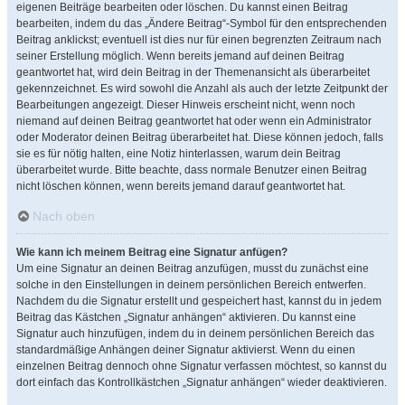
eigenen Beiträge bearbeiten oder löschen. Du kannst einen Beitrag
bearbeiten, indem du das „Ändere Beitrag“-Symbol für den entsprechenden
Beitrag anklickst; eventuell ist dies nur für einen begrenzten Zeitraum nach
seiner Erstellung möglich. Wenn bereits jemand auf deinen Beitrag
geantwortet hat, wird dein Beitrag in der Themenansicht als überarbeitet
gekennzeichnet. Es wird sowohl die Anzahl als auch der letzte Zeitpunkt der
Bearbeitungen angezeigt. Dieser Hinweis erscheint nicht, wenn noch
niemand auf deinen Beitrag geantwortet hat oder wenn ein Administrator
oder Moderator deinen Beitrag überarbeitet hat. Diese können jedoch, falls
sie es für nötig halten, eine Notiz hinterlassen, warum dein Beitrag
überarbeitet wurde. Bitte beachte, dass normale Benutzer einen Beitrag
nicht löschen können, wenn bereits jemand darauf geantwortet hat.
Nach oben
Wie kann ich meinem Beitrag eine Signatur anfügen?
Um eine Signatur an deinen Beitrag anzufügen, musst du zunächst eine
solche in den Einstellungen in deinem persönlichen Bereich entwerfen.
Nachdem du die Signatur erstellt und gespeichert hast, kannst du in jedem
Beitrag das Kästchen „Signatur anhängen“ aktivieren. Du kannst eine
Signatur auch hinzufügen, indem du in deinem persönlichen Bereich das
standardmäßige Anhängen deiner Signatur aktivierst. Wenn du einen
einzelnen Beitrag dennoch ohne Signatur verfassen möchtest, so kannst du
dort einfach das Kontrollkästchen „Signatur anhängen“ wieder deaktivieren.