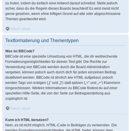
zu holen, indem du einfach eine Antwort darauf schreibst. Stelle jedoch
sicher, dass du die Regeln dieses Boards beachtest! Es wird meist nicht
gerne gesehen, wenn ohne triftigen Grund auf alte oder abgeschlossene
Themen geantwortet wird.
Nach oben
Textformatierung und Thementypen
Was ist BBCode?
BBCode ist eine spezielle Umsetzung von HTML, die dir weitreichende
Formatierungsmöglichkeiten für deinen Text gibt. Die Rechte zur
Verwendung von BBCode werden durch die Board-Administration
vergeben, können jedoch auch durch dich für jeden einzelnen Beitrag
deaktiviert werden. BBCode ist ähnlich wie HTML aufgebaut, jedoch
werden Tags von eckigen („[“ und „]“) statt spitzen („<“ und „>“) Klammern
eingeschlossen. Weitere Informationen zu BBCode findest du auf einer
speziellen Hilfe-Seite, die von der Seite zur Beitragserstellung aus
zugänglich ist.
Nach oben
Kann ich HTML benutzen?
Nein, es ist nicht möglich, HTML-Code in Beiträgen zu verwenden. Die
meisten Formatierungsmöglichkeiten, die HTML bietet, können über