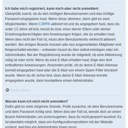
Ich habe mich registriert, kann mich aber nicht anmelden!
Überprüfe zuerst, ob du den richtigen Benutzernamen und das richtige
Passwort eingegeben hast. Wenn diese stimmen, dann gibt es zwei
Möglichkeiten. Wenn
COPPA
aktiviert ist und du angegeben hast, dass du
unter 13 Jahre alt bist, musst du bzw. einer deiner Eltern oder deiner
Erziehungsberechtigten den Anweisungen folgen, die du erhalten hast.
Wenn dies nicht der Fall ist, muss dein Benutzerkonto vielleicht aktiviert
werden. Bei einigen Boards müssen alle neu angemeldeten Mitglieder erst
freigeschaltet werden – entweder musst du dies selbst erledigen oder ein
Administrator. Bei der Registrierung wurde dir mitgeteilt, ob eine Aktivierung
nötig ist oder nicht. Wenn du eine E-Mail erhalten hast, folge den dort
enthaltenen Anweisungen. Ansonsten prüfe, ob du deine E-Mail-Adresse
korrekt eingegeben hast oder die E-Mail von einem Spam-Filter blockiert
wurde. Wenn du dir sicher bist, dass deine E-Mail-Adresse korrekt
eingegeben wurde, dann kontaktiere einen Administrator.
Nach oben
Warum kann ich mich nicht anmelden?
Dafür gibt es viele mögliche Gründe. Prüfe zunächst, ob dein Benutzername
und dein Passwort richtig sind. Wenn dies der Fall ist, wende dich an einen
Board-Administrator, um sicherzugehen, dass du nicht gesperrt wurdest. Es
ist ebenfalls möglich, dass ein Konfigurationsproblem mit der Website
vorliegt, welches ein Administrator lösen muss.