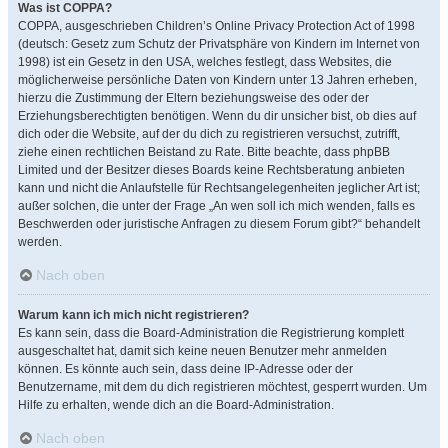
Was ist COPPA?
COPPA, ausgeschrieben Children’s Online Privacy Protection Act of 1998
(deutsch: Gesetz zum Schutz der Privatsphäre von Kindern im Internet von
1998) ist ein Gesetz in den USA, welches festlegt, dass Websites, die
möglicherweise persönliche Daten von Kindern unter 13 Jahren erheben,
hierzu die Zustimmung der Eltern beziehungsweise des oder der
Erziehungsberechtigten benötigen. Wenn du dir unsicher bist, ob dies auf
dich oder die Website, auf der du dich zu registrieren versuchst, zutrifft,
ziehe einen rechtlichen Beistand zu Rate. Bitte beachte, dass phpBB
Limited und der Besitzer dieses Boards keine Rechtsberatung anbieten
kann und nicht die Anlaufstelle für Rechtsangelegenheiten jeglicher Art ist;
außer solchen, die unter der Frage „An wen soll ich mich wenden, falls es
Beschwerden oder juristische Anfragen zu diesem Forum gibt?“ behandelt
werden.
Nach oben
Warum kann ich mich nicht registrieren?
Es kann sein, dass die Board-Administration die Registrierung komplett
ausgeschaltet hat, damit sich keine neuen Benutzer mehr anmelden
können. Es könnte auch sein, dass deine IP-Adresse oder der
Benutzername, mit dem du dich registrieren möchtest, gesperrt wurden. Um
Hilfe zu erhalten, wende dich an die Board-Administration.
Nach oben