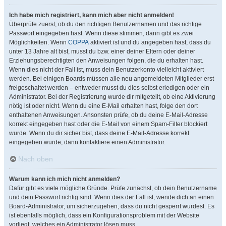
Ich habe mich registriert, kann mich aber nicht anmelden!
Überprüfe zuerst, ob du den richtigen Benutzernamen und das richtige
Passwort eingegeben hast. Wenn diese stimmen, dann gibt es zwei
Möglichkeiten. Wenn
COPPA
aktiviert ist und du angegeben hast, dass du
unter 13 Jahre alt bist, musst du bzw. einer deiner Eltern oder deiner
Erziehungsberechtigten den Anweisungen folgen, die du erhalten hast.
Wenn dies nicht der Fall ist, muss dein Benutzerkonto vielleicht aktiviert
werden. Bei einigen Boards müssen alle neu angemeldeten Mitglieder erst
freigeschaltet werden – entweder musst du dies selbst erledigen oder ein
Administrator. Bei der Registrierung wurde dir mitgeteilt, ob eine Aktivierung
nötig ist oder nicht. Wenn du eine E-Mail erhalten hast, folge den dort
enthaltenen Anweisungen. Ansonsten prüfe, ob du deine E-Mail-Adresse
korrekt eingegeben hast oder die E-Mail von einem Spam-Filter blockiert
wurde. Wenn du dir sicher bist, dass deine E-Mail-Adresse korrekt
eingegeben wurde, dann kontaktiere einen Administrator.
Nach oben
Warum kann ich mich nicht anmelden?
Dafür gibt es viele mögliche Gründe. Prüfe zunächst, ob dein Benutzername
und dein Passwort richtig sind. Wenn dies der Fall ist, wende dich an einen
Board-Administrator, um sicherzugehen, dass du nicht gesperrt wurdest. Es
ist ebenfalls möglich, dass ein Konfigurationsproblem mit der Website
vorliegt, welches ein Administrator lösen muss.