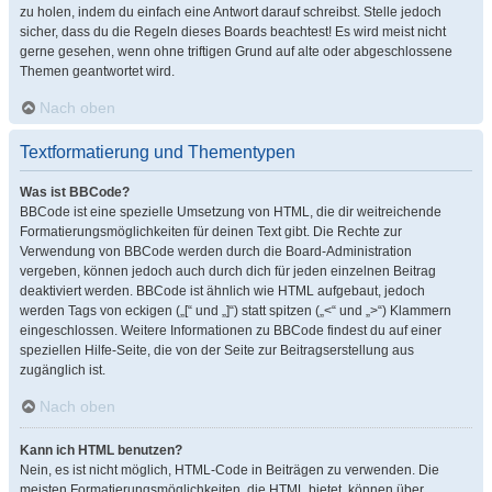
zu holen, indem du einfach eine Antwort darauf schreibst. Stelle jedoch
sicher, dass du die Regeln dieses Boards beachtest! Es wird meist nicht
gerne gesehen, wenn ohne triftigen Grund auf alte oder abgeschlossene
Themen geantwortet wird.
Nach oben
Textformatierung und Thementypen
Was ist BBCode?
BBCode ist eine spezielle Umsetzung von HTML, die dir weitreichende
Formatierungsmöglichkeiten für deinen Text gibt. Die Rechte zur
Verwendung von BBCode werden durch die Board-Administration
vergeben, können jedoch auch durch dich für jeden einzelnen Beitrag
deaktiviert werden. BBCode ist ähnlich wie HTML aufgebaut, jedoch
werden Tags von eckigen („[“ und „]“) statt spitzen („<“ und „>“) Klammern
eingeschlossen. Weitere Informationen zu BBCode findest du auf einer
speziellen Hilfe-Seite, die von der Seite zur Beitragserstellung aus
zugänglich ist.
Nach oben
Kann ich HTML benutzen?
Nein, es ist nicht möglich, HTML-Code in Beiträgen zu verwenden. Die
meisten Formatierungsmöglichkeiten, die HTML bietet, können über