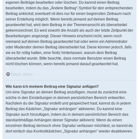
eigenen Beiträge bearbeiten oder löschen. Du kannst einen Beitrag
bearbeiten, indem du das „Ändere Beitrag“-Symbol für den entsprechenden
Beitrag anklickst; eventuell ist dies nur für einen begrenzten Zeitraum nach
seiner Erstellung möglich. Wenn bereits jemand auf deinen Beitrag
geantwortet hat, wird dein Beitrag in der Themenansicht als überarbeitet
gekennzeichnet. Es wird sowohl die Anzahl als auch der letzte Zeitpunkt der
Bearbeitungen angezeigt. Dieser Hinweis erscheint nicht, wenn noch
niemand auf deinen Beitrag geantwortet hat oder wenn ein Administrator
oder Moderator deinen Beitrag überarbeitet hat. Diese können jedoch, falls
sie es für nötig halten, eine Notiz hinterlassen, warum dein Beitrag
überarbeitet wurde. Bitte beachte, dass normale Benutzer einen Beitrag
nicht löschen können, wenn bereits jemand darauf geantwortet hat.
Nach oben
Wie kann ich meinem Beitrag eine Signatur anfügen?
Um eine Signatur an deinen Beitrag anzufügen, musst du zunächst eine
solche in den Einstellungen in deinem persönlichen Bereich entwerfen.
Nachdem du die Signatur erstellt und gespeichert hast, kannst du in jedem
Beitrag das Kästchen „Signatur anhängen“ aktivieren. Du kannst eine
Signatur auch hinzufügen, indem du in deinem persönlichen Bereich das
standardmäßige Anhängen deiner Signatur aktivierst. Wenn du einen
einzelnen Beitrag dennoch ohne Signatur verfassen möchtest, so kannst du
dort einfach das Kontrollkästchen „Signatur anhängen“ wieder deaktivieren.