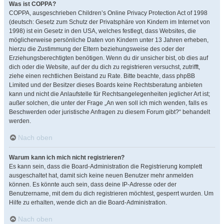
Was ist COPPA?
COPPA, ausgeschrieben Children’s Online Privacy Protection Act of 1998
(deutsch: Gesetz zum Schutz der Privatsphäre von Kindern im Internet von
1998) ist ein Gesetz in den USA, welches festlegt, dass Websites, die
möglicherweise persönliche Daten von Kindern unter 13 Jahren erheben,
hierzu die Zustimmung der Eltern beziehungsweise des oder der
Erziehungsberechtigten benötigen. Wenn du dir unsicher bist, ob dies auf
dich oder die Website, auf der du dich zu registrieren versuchst, zutrifft,
ziehe einen rechtlichen Beistand zu Rate. Bitte beachte, dass phpBB
Limited und der Besitzer dieses Boards keine Rechtsberatung anbieten
kann und nicht die Anlaufstelle für Rechtsangelegenheiten jeglicher Art ist;
außer solchen, die unter der Frage „An wen soll ich mich wenden, falls es
Beschwerden oder juristische Anfragen zu diesem Forum gibt?“ behandelt
werden.
Nach oben
Warum kann ich mich nicht registrieren?
Es kann sein, dass die Board-Administration die Registrierung komplett
ausgeschaltet hat, damit sich keine neuen Benutzer mehr anmelden
können. Es könnte auch sein, dass deine IP-Adresse oder der
Benutzername, mit dem du dich registrieren möchtest, gesperrt wurden. Um
Hilfe zu erhalten, wende dich an die Board-Administration.
Nach oben