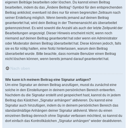
eigenen Beiträge bearbeiten oder löschen. Du kannst einen Beitrag
bearbeiten, indem du das „Ändere Beitrag“-Symbol für den entsprechenden
Beitrag anklickst; eventuell ist dies nur für einen begrenzten Zeitraum nach
seiner Erstellung möglich. Wenn bereits jemand auf deinen Beitrag
geantwortet hat, wird dein Beitrag in der Themenansicht als überarbeitet
gekennzeichnet. Es wird sowohl die Anzahl als auch der letzte Zeitpunkt der
Bearbeitungen angezeigt. Dieser Hinweis erscheint nicht, wenn noch
niemand auf deinen Beitrag geantwortet hat oder wenn ein Administrator
oder Moderator deinen Beitrag überarbeitet hat. Diese können jedoch, falls
sie es für nötig halten, eine Notiz hinterlassen, warum dein Beitrag
überarbeitet wurde. Bitte beachte, dass normale Benutzer einen Beitrag
nicht löschen können, wenn bereits jemand darauf geantwortet hat.
Nach oben
Wie kann ich meinem Beitrag eine Signatur anfügen?
Um eine Signatur an deinen Beitrag anzufügen, musst du zunächst eine
solche in den Einstellungen in deinem persönlichen Bereich entwerfen.
Nachdem du die Signatur erstellt und gespeichert hast, kannst du in jedem
Beitrag das Kästchen „Signatur anhängen“ aktivieren. Du kannst eine
Signatur auch hinzufügen, indem du in deinem persönlichen Bereich das
standardmäßige Anhängen deiner Signatur aktivierst. Wenn du einen
einzelnen Beitrag dennoch ohne Signatur verfassen möchtest, so kannst du
dort einfach das Kontrollkästchen „Signatur anhängen“ wieder deaktivieren.