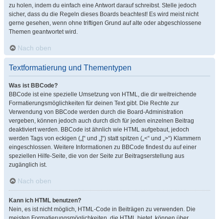
zu holen, indem du einfach eine Antwort darauf schreibst. Stelle jedoch
sicher, dass du die Regeln dieses Boards beachtest! Es wird meist nicht
gerne gesehen, wenn ohne triftigen Grund auf alte oder abgeschlossene
Themen geantwortet wird.
Nach oben
Textformatierung und Thementypen
Was ist BBCode?
BBCode ist eine spezielle Umsetzung von HTML, die dir weitreichende
Formatierungsmöglichkeiten für deinen Text gibt. Die Rechte zur
Verwendung von BBCode werden durch die Board-Administration
vergeben, können jedoch auch durch dich für jeden einzelnen Beitrag
deaktiviert werden. BBCode ist ähnlich wie HTML aufgebaut, jedoch
werden Tags von eckigen („[“ und „]“) statt spitzen („<“ und „>“) Klammern
eingeschlossen. Weitere Informationen zu BBCode findest du auf einer
speziellen Hilfe-Seite, die von der Seite zur Beitragserstellung aus
zugänglich ist.
Nach oben
Kann ich HTML benutzen?
Nein, es ist nicht möglich, HTML-Code in Beiträgen zu verwenden. Die
meisten Formatierungsmöglichkeiten, die HTML bietet, können über