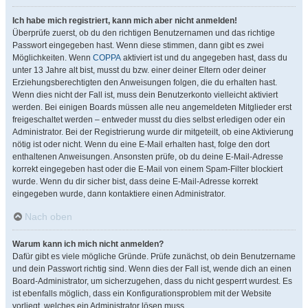
Ich habe mich registriert, kann mich aber nicht anmelden!
Überprüfe zuerst, ob du den richtigen Benutzernamen und das richtige
Passwort eingegeben hast. Wenn diese stimmen, dann gibt es zwei
Möglichkeiten. Wenn
COPPA
aktiviert ist und du angegeben hast, dass du
unter 13 Jahre alt bist, musst du bzw. einer deiner Eltern oder deiner
Erziehungsberechtigten den Anweisungen folgen, die du erhalten hast.
Wenn dies nicht der Fall ist, muss dein Benutzerkonto vielleicht aktiviert
werden. Bei einigen Boards müssen alle neu angemeldeten Mitglieder erst
freigeschaltet werden – entweder musst du dies selbst erledigen oder ein
Administrator. Bei der Registrierung wurde dir mitgeteilt, ob eine Aktivierung
nötig ist oder nicht. Wenn du eine E-Mail erhalten hast, folge den dort
enthaltenen Anweisungen. Ansonsten prüfe, ob du deine E-Mail-Adresse
korrekt eingegeben hast oder die E-Mail von einem Spam-Filter blockiert
wurde. Wenn du dir sicher bist, dass deine E-Mail-Adresse korrekt
eingegeben wurde, dann kontaktiere einen Administrator.
Nach oben
Warum kann ich mich nicht anmelden?
Dafür gibt es viele mögliche Gründe. Prüfe zunächst, ob dein Benutzername
und dein Passwort richtig sind. Wenn dies der Fall ist, wende dich an einen
Board-Administrator, um sicherzugehen, dass du nicht gesperrt wurdest. Es
ist ebenfalls möglich, dass ein Konfigurationsproblem mit der Website
vorliegt, welches ein Administrator lösen muss.