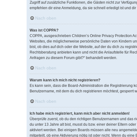
Zugriff auf zusätzliche Funktionen, die Gästen nicht zur Verfügun
empfehlen dir eine Anmeldung, da sie schnell erledigt ist und dir 
Nach oben
Was ist COPPA?
COPPA, ausgeschrieben Children’s Online Privacy Protection Act 
Websites, die möglicherweise persönliche Daten von Kindern un
bist, ob dies auf dich oder die Website, auf der du dich zu regist
Rechtsberatung anbieten kann und nicht die Anlaufstelle für Rech
Anfragen zu diesem Forum gibt?“ behandelt werden.
Nach oben
Warum kann ich mich nicht registrieren?
Es kann sein, dass die Board-Administration die Registrierung 
Benutzername, mit dem du dich registrieren möchtest, gesperrt w
Nach oben
Ich habe mich registriert, kann mich aber nicht anmelden!
Überprüfe zuerst, ob du den richtigen Benutzernamen und das r
du unter 13 Jahre alt bist, musst du bzw. einer deiner Eltern od
aktiviert werden. Bei einigen Boards müssen alle neu angemeldete
mitgeteilt, ob eine Aktivierung nötig ist oder nicht. Wenn du ei