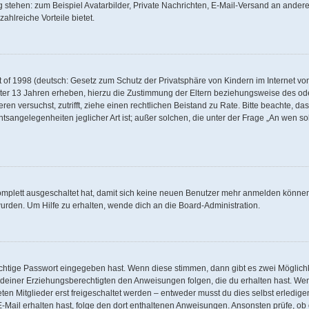
g stehen: zum Beispiel Avatarbilder, Private Nachrichten, E-Mail-Versand an andere 
zahlreiche Vorteile bietet.
of 1998 (deutsch: Gesetz zum Schutz der Privatsphäre von Kindern im Internet von 
ter 13 Jahren erheben, hierzu die Zustimmung der Eltern beziehungsweise des od
rieren versuchst, zutrifft, ziehe einen rechtlichen Beistand zu Rate. Bitte beachte,
tsangelegenheiten jeglicher Art ist; außer solchen, die unter der Frage „An wen so
komplett ausgeschaltet hat, damit sich keine neuen Benutzer mehr anmelden können
urden. Um Hilfe zu erhalten, wende dich an die Board-Administration.
ichtige Passwort eingegeben hast. Wenn diese stimmen, dann gibt es zwei Möglic
er deiner Erziehungsberechtigten den Anweisungen folgen, die du erhalten hast. Wenn
n Mitglieder erst freigeschaltet werden – entweder musst du dies selbst erledigen
ne E-Mail erhalten hast, folge den dort enthaltenen Anweisungen. Ansonsten prüfe, 