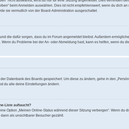
“ nicht auswählst, wirst du nur für eine Sitzung angemeldet. Dies verhindert de
ben“ beim Anmelden auswählen. Dies ist nicht empfehlenswert, wenn du dich an ei
rde sie vermutlich von der Board-Administration ausgeschaltet.
hat und die dafür sorgen, dass du im Forum angemeldet bleibst. Außerdem ermöglich
en. Wenn du Probleme bei der An- oder Abmeldung hast, kann es helfen, wenn du di
in der Datenbank des Boards gespeichert. Um diese zu ändern, gehe in den „Persönl
st du alle deine Einstellungen ändern.
ne-Liste auftaucht?
 eine Option „Meinen Online-Status während dieser Sitzung verbergen“. Wenn du di
 dann als unsichtbarer Besucher gezählt.