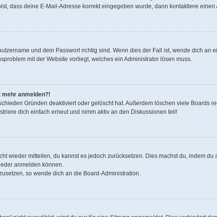
bist, dass deine E-Mail-Adresse korrekt eingegeben wurde, dann kontaktiere einen 
nutzername und dein Passwort richtig sind. Wenn dies der Fall ist, wende dich an 
onsproblem mit der Website vorliegt, welches ein Administrator lösen muss.
cht mehr anmelden?!
schieden Gründen deaktiviert oder gelöscht hat. Außerdem löschen viele Boards reg
riere dich einfach erneut und nimm aktiv an den Diskussionen teil!
nicht wieder mitteilen, du kannst es jedoch zurücksetzen. Dies machst du, indem d
 wieder anmelden können.
kzusetzen, so wende dich an die Board-Administration.