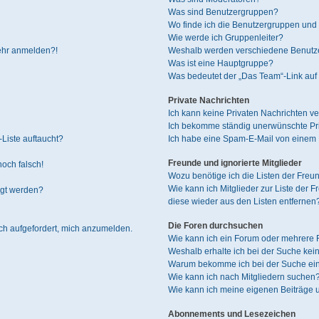
Was sind Benutzergruppen?
Wo finde ich die Benutzergruppen und w
Wie werde ich Gruppenleiter?
mehr anmelden?!
Weshalb werden verschiedene Benutzer
Was ist eine Hauptgruppe?
Was bedeutet der „Das Team“-Link auf 
Private Nachrichten
Ich kann keine Privaten Nachrichten ve
Ich bekomme ständig unerwünschte Pri
Liste auftaucht?
Ich habe eine Spam-E-Mail von einem M
Freunde und ignorierte Mitglieder
noch falsch!
Wozu benötige ich die Listen der Freun
Wie kann ich Mitglieder zur Liste der F
igt werden?
diese wieder aus den Listen entfernen
Die Foren durchsuchen
ich aufgefordert, mich anzumelden.
Wie kann ich ein Forum oder mehrere
Weshalb erhalte ich bei der Suche kei
Warum bekomme ich bei der Suche ein
Wie kann ich nach Mitgliedern suchen
Wie kann ich meine eigenen Beiträge
Abonnements und Lesezeichen