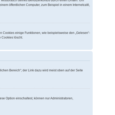
n Missbrauch deines Benutzerkontos durch einen Dritten. Um
nem öffentlichen Computer, zum Beispiel in einem Internetcafé,
en Cookies einige Funktionen, wie beispielsweise den „Gelesen“-
e Cookies löscht.
ichen Bereich“; der Link dazu wird meist oben auf der Seite
ese Option einschaltest, können nur Administratoren,