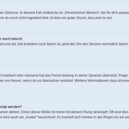
n Zeitzone. In diesem Fall solltest du im „Persönlichen Bereich“ die für dich passen
u noch nicht registriert bist, ist dies ein guter Grund, dies jetzt zu tun.
r noch falsch!
 hast und die Zeit trotzdem noch falsch ist, geht die Uhr des Servers vermutlich fals
 installiert oder niemand hat das Forum bislang in deine Sprache übersetzt. Frage 
den wir uns freuen, wenn du es übersetzen würdest. Weitere Informationen dazu könn
zeigt werden?
men stehen. Eines dieser Bilder ist meist mit deinem Rang verknüpft: Oft sind dies
 wird auch als „Avatar“ bezeichnet. Es handelt sich hierbei in der Regel um ein p